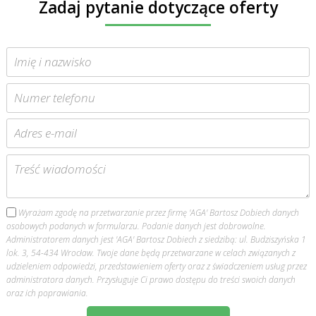
Zadaj pytanie dotyczące oferty
Wyrażam zgodę na przetwarzanie przez firmę 'AGA' Bartosz Dobiech danych
osobowych podanych w formularzu. Podanie danych jest dobrowolne.
Administratorem danych jest 'AGA' Bartosz Dobiech z siedzibą: ul. Budziszyńska 1
lok. 3, 54-434 Wrocław. Twoje dane będą przetwarzane w celach związanych z
udzieleniem odpowiedzi, przedstawieniem oferty oraz z świadczeniem usług przez
administratora danych. Przysługuje Ci prawo dostępu do treści swoich danych
oraz ich poprawiania.