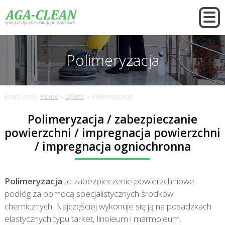
Polimeryzacja
Jesteś tutaj:
Home
»
Oferta
»
Polimeryzacja
Polimeryzacja / zabezpieczanie
powierzchni / impregnacja powierzchni
/ impregnacja ogniochronna
Polimeryzacja
to zabezpieczenie powierzchniowe
podłóg za pomocą specjalistycznych środków
chemicznych. Najczęściej wykonuje się ją na posadzkach
elastycznych typu tarket, linoleum i marmoleum.